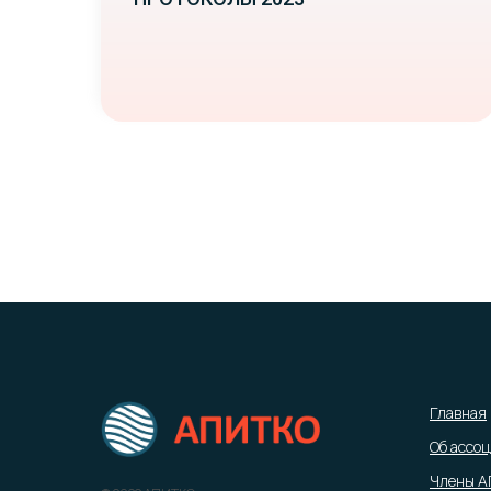
Главная
Об ассо
Члены 